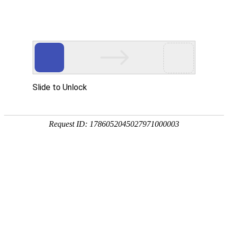
产品分类
-->
工程Parimatch代理加
布电线
沈阳电缆
??
隔膜泵
?
便携式抽滤器
?
HAST试验箱
?
?
平开
工厂直销
提供全品类Par
首页
家
?
橡胶接头
?
液冷散热
?
玻纤树脂板
?
二级资质转让
?
防火卷
电力电缆
防火电缆
沈阳联迅线缆制造有限公司
产品展示
控制电缆
Shenyang lianxun Cable Manufacturing Co., Ltd
橡套线缆
新闻资讯
钢芯铝绞线-架空绝缘绞线
沈阳联迅线缆制造有限公司位于沈阳市
沈阳联迅电缆厂
是集研
,
发
生产
销售于一体的Parimatch代理加盟
制造工厂
，
销售
产品
/
/
电缆型号规格一览表
特种电缆
有
电力电缆
高压电缆
防火电缆
线
特种电缆
柔性电缆
矿物
:
,
,
,BV
,
,
,
绝缘
电缆
橡套电缆
护套线
防火电缆
控制电缆
,
,
,
,
资质荣誉
沈阳电缆厂家厂址：辽宁省沈阳市辽中区杨士岗镇泵阀四街5号
案例展示
销售地址：沈阳市铁西区路官二街13号1门
（保工街沈辽路南行400米）
关于联迅
销 售 中 心：024-8866-7777
联迅品牌
沈阳电缆厂家：024-8806-9666