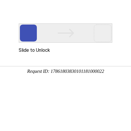
盟一站式采购工厂 · 15年实体
门电机
?
不锈钢伸缩门
? ?
节日花灯制作
? ?
实验室设备
? ?
实验
imatch代理加盟定制服务
帘门
?
> 产品中心
> 联系方式
联系
电缆厂家
布电线
电力电缆 控
制电缆 防火电缆 橡
套
电缆