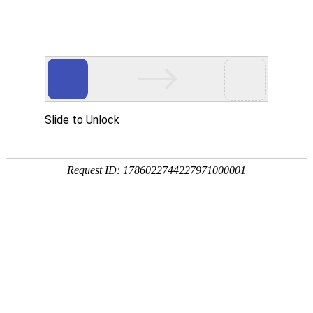
产品分类
-->
工程Parimatch代理加
布电线
沈阳电缆
??
隔膜泵
?
便携式抽滤器
?
HAST试验箱
?
?
平开
工厂直销
提供全品类Par
首页
家
?
橡胶接头
?
液冷散热
?
玻纤树脂板
?
二级资质转让
?
防火卷
电力电缆
防火电缆
沈阳联迅线缆制造有限公司
产品展示
控制电缆
Shenyang lianxun Cable Manufacturing Co., Ltd
橡套线缆
新闻资讯
钢芯铝绞线-架空绝缘绞线
沈阳联迅线缆制造有限公司位于沈阳市
沈阳联迅电缆厂
是集研
,
发
生产
销售于一体的Parimatch代理加盟
制造工厂
，
销售
产品
/
/
电缆型号规格一览表
特种电缆
有
电力电缆
高压电缆
防火电缆
线
特种电缆
柔性电缆
矿物
:
,
,
,BV
,
,
,
绝缘
电缆
橡套电缆
护套线
防火电缆
控制电缆
,
,
,
,
资质荣誉
沈阳电缆厂家厂址：辽宁省沈阳市辽中区杨士岗镇泵阀四街5号
案例展示
销售地址：沈阳市铁西区路官二街13号1门
（保工街沈辽路南行400米）
关于联迅
销 售 中 心：024-8866-7777
联迅品牌
沈阳电缆厂家：024-8806-9666